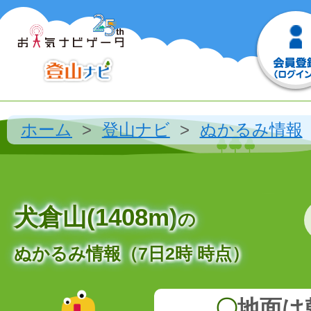
ホーム
登山ナビ
ぬかるみ情報
犬倉山(1408m)
の
ぬかるみ情報（7日2時 時点）
〇
地面は