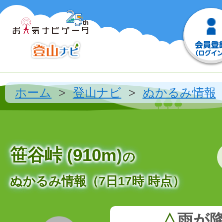
ホーム
登山ナビ
ぬかるみ情報
笹谷峠 (910m)
の
ぬかるみ情報（7日17時 時点）
△
雨が