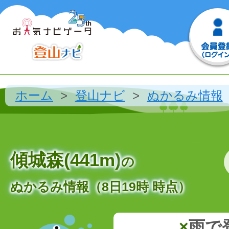
ホーム
登山ナビ
ぬかるみ情報
傾城森(441m)
の
ぬかるみ情報（8日19時 時点）
×
雨で