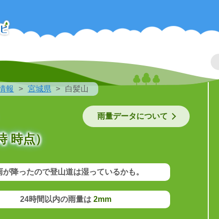
情報
宮城県
白髪山
雨量データについて
時 時点）
雨が降ったので登山道は湿っているかも。
24時間以内の雨量は
2mm