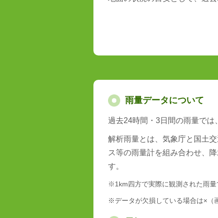
雨量データについて
過去24時間・3日間の雨量で
解析雨量とは、気象庁と国土交
ス等の雨量計を組み合わせ、降
す。
※1km四方で実際に観測された雨
※データが欠損している場合は×（