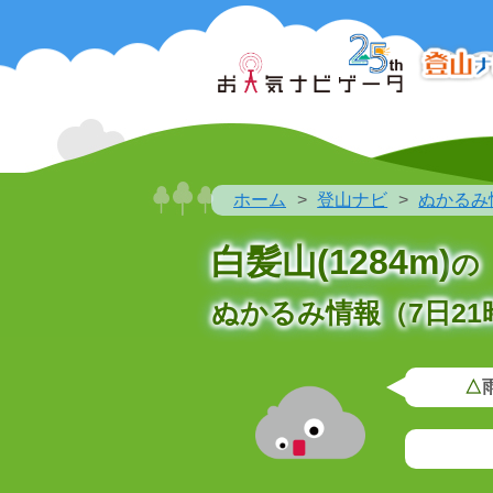
ホーム
登山ナビ
ぬかるみ
白髪山(1284m)
の
ぬかるみ情報（7日21
△