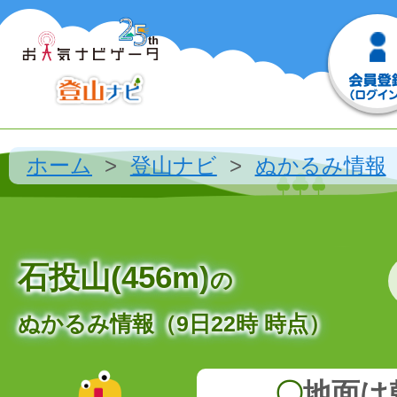
ホーム
登山ナビ
ぬかるみ情報
石投山(456m)
の
ぬかるみ情報（9日22時 時点）
〇
地面は