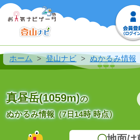
ホーム
登山ナビ
ぬかるみ情報
真昼岳(1059m)
の
ぬかるみ情報（7日14時 時点）
〇
地面は