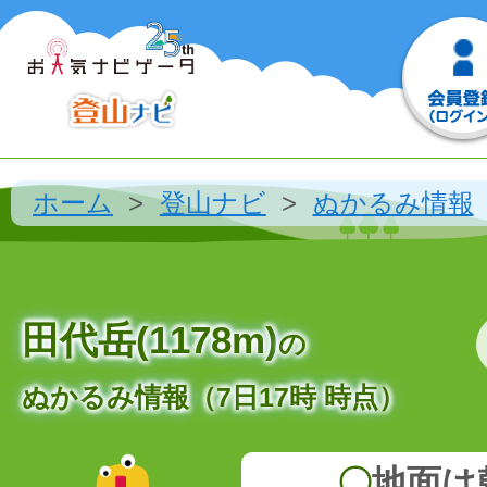
ホーム
登山ナビ
ぬかるみ情報
田代岳(1178m)
の
ぬかるみ情報（7日17時 時点）
〇
地面は