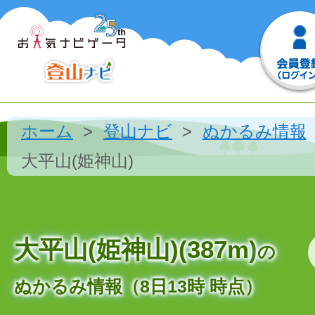
ホーム
登山ナビ
ぬかるみ情報
大平山(姫神山)
大平山(姫神山)(387m)
の
ぬかるみ情報（8日13時 時点）