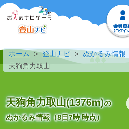
ホーム
登山ナビ
ぬかるみ情報
天狗角力取山
天狗角力取山(1376m)
の
ぬかるみ情報（8日7時 時点）