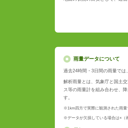
雨量データについて
過去24時間・3日間の雨量で
解析雨量とは、気象庁と国土交
ス等の雨量計を組み合わせ、降
す。
※1km四方で実際に観測された雨
※データが欠損している場合は×（