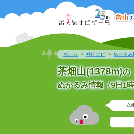
ホーム
登山ナビ
ぬかるみ
茶畑山(1378m)
の
ぬかるみ情報（9日1時
△