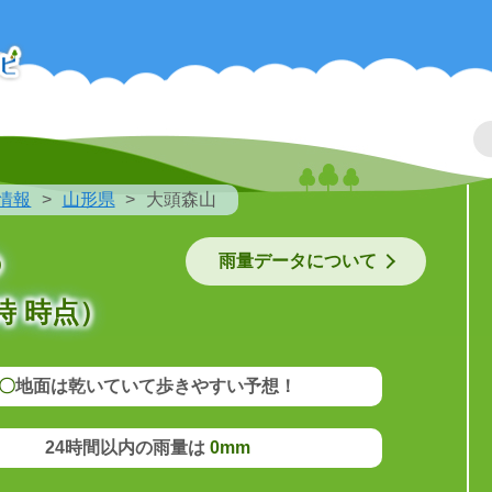
情報
山形県
大頭森山
の
雨量データについて
時 時点）
〇
地面は乾いていて歩きやすい予想！
24時間以内の雨量は
0mm