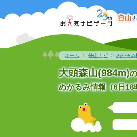
ホーム
登山ナビ
ぬかるみ
大頭森山(984m)
ぬかるみ情報（6日18