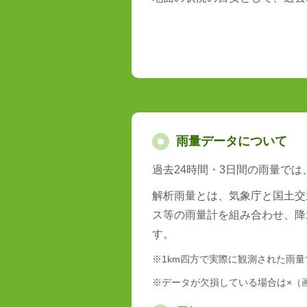
雨量データについて
過去24時間・3日間の雨量で
解析雨量とは、気象庁と国土交
ス等の雨量計を組み合わせ、降
す。
※1km四方で実際に観測された雨
※データが欠損している場合は×（