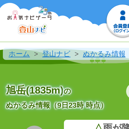
ホーム
登山ナビ
ぬかるみ情報
旭岳(1835m)
の
ぬかるみ情報（9日23時 時点）
△
雨が