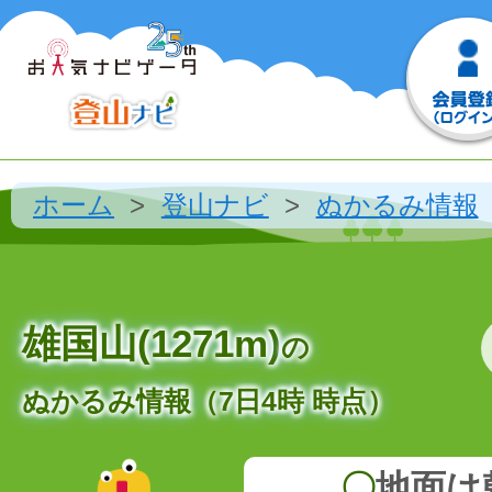
ホーム
登山ナビ
ぬかるみ情報
雄国山(1271m)
の
ぬかるみ情報（7日4時 時点）
〇
地面は