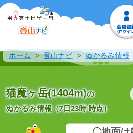
ホーム
登山ナビ
ぬかるみ情報
猫魔ヶ岳(1404m)
の
ぬかるみ情報（7日23時 時点）
〇
地面は