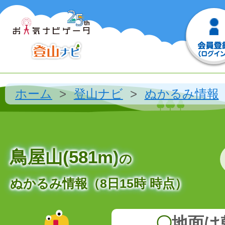
ホーム
登山ナビ
ぬかるみ情報
鳥屋山(581m)
の
ぬかるみ情報（8日15時 時点）
〇
地面は