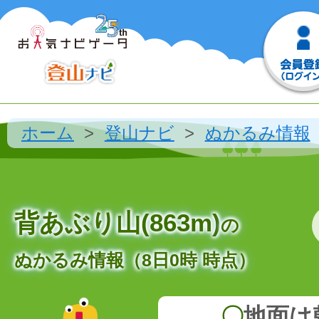
ホーム
登山ナビ
ぬかるみ情報
背あぶり山(863m)
の
ぬかるみ情報（8日0時 時点）
〇
地面は