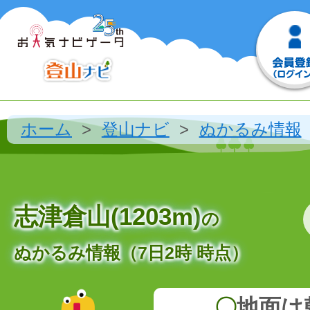
ホーム
登山ナビ
ぬかるみ情報
志津倉山(1203m)
の
ぬかるみ情報（7日2時 時点）
〇
地面は