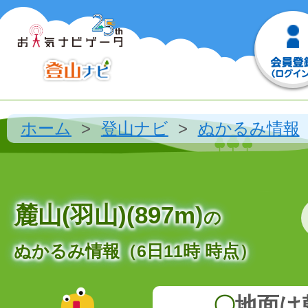
ホーム
登山ナビ
ぬかるみ情報
麓山(羽山)(897m)
の
ぬかるみ情報（6日11時 時点）
〇
地面は