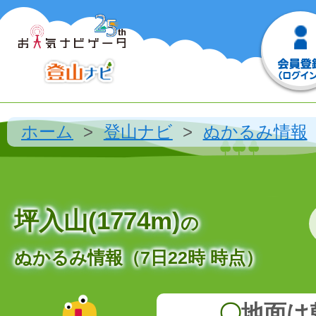
ホーム
登山ナビ
ぬかるみ情報
坪入山(1774m)
の
ぬかるみ情報（7日22時 時点）
〇
地面は