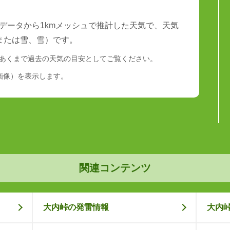
データから1kmメッシュで推計した天気で、天気
または雪、雪）です。
あくまで過去の天気の目安としてご覧ください。
画像）を表示します。
関連コンテンツ
大内峠の発雷情報
大内