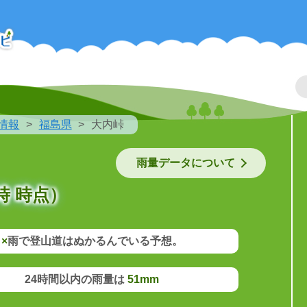
情報
福島県
大内峠
雨量データについて
時 時点）
×
雨で登山道はぬかるんでいる予想。
24時間以内の雨量は
51mm