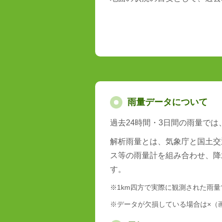
雨量データについて
過去24時間・3日間の雨量で
解析雨量とは、気象庁と国土交
ス等の雨量計を組み合わせ、降
す。
※1km四方で実際に観測された雨
※データが欠損している場合は×（