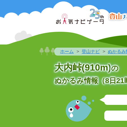
ホーム
登山ナビ
ぬかるみ
大内峠(910m)
の
ぬかるみ情報（8日21