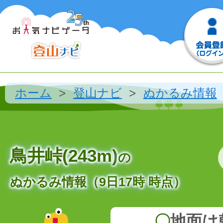
ホーム
登山ナビ
ぬかるみ情報
鳥井峠(243m)
の
ぬかるみ情報（9日17時 時点）
〇
地面は