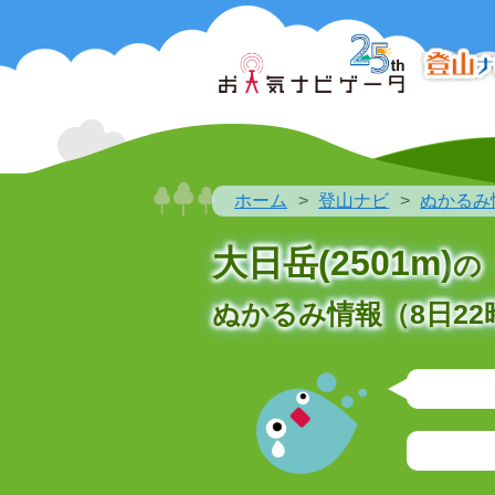
ホーム
登山ナビ
ぬかるみ
大日岳(2501m)
の
ぬかるみ情報（8日22