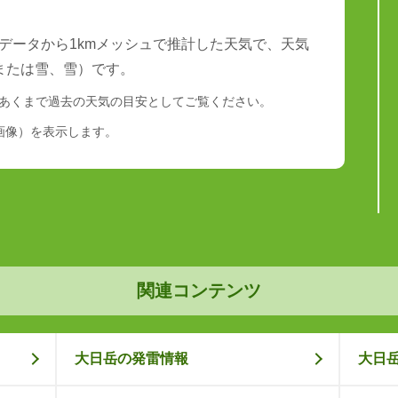
データから1kmメッシュで推計した天気で、天気
または雪、雪）です。
あくまで過去の天気の目安としてご覧ください。
画像）を表示します。
関連コンテンツ
大日岳の発雷情報
大日