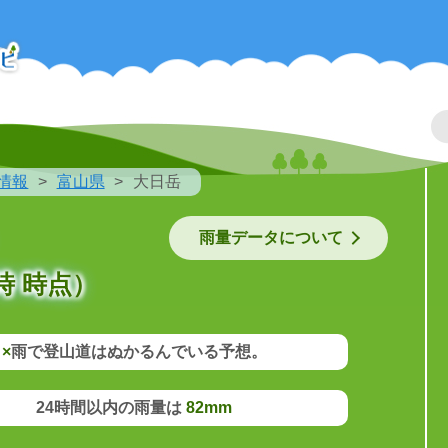
情報
富山県
大日岳
雨量データについて
時 時点）
×
雨で登山道はぬかるんでいる予想。
24時間以内の雨量は
82mm