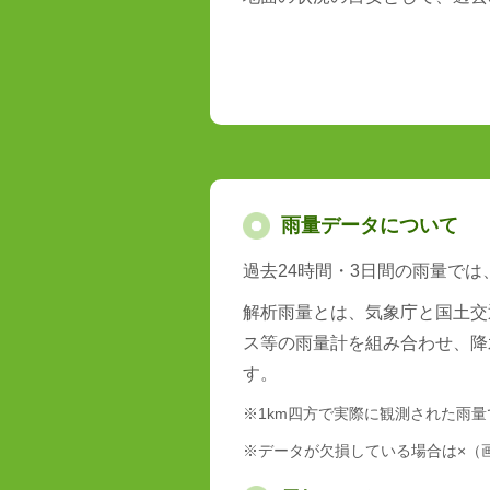
雨量データについて
過去24時間・3日間の雨量で
解析雨量とは、気象庁と国土交
ス等の雨量計を組み合わせ、降
す。
※1km四方で実際に観測された雨
※データが欠損している場合は×（