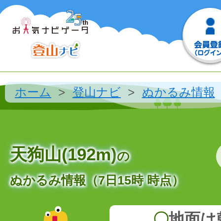
ホーム
登山ナビ
ぬかるみ情報
天狗山(192m)
の
ぬかるみ情報（7日15時 時点）
〇
地面は