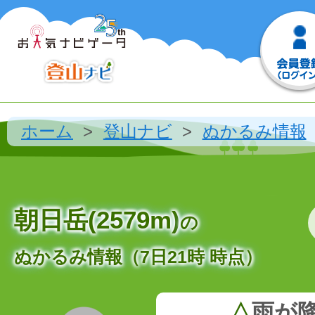
ホーム
登山ナビ
ぬかるみ情報
朝日岳(2579m)
の
ぬかるみ情報（7日21時 時点）
△
雨が