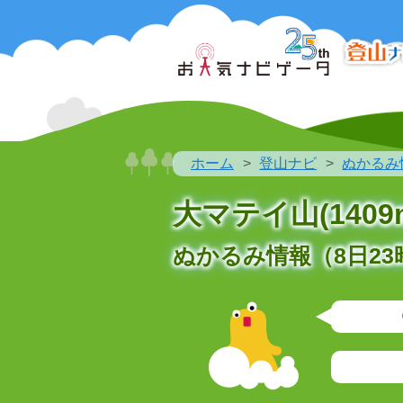
ホーム
登山ナビ
ぬかるみ
大マテイ山(1409
ぬかるみ情報（8日23