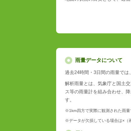
雨量データについて
過去24時間・3日間の雨量で
解析雨量とは、気象庁と国土交
ス等の雨量計を組み合わせ、降
す。
※1km四方で実際に観測された雨
※データが欠損している場合は×（