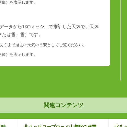
画像）を表示します。
データから1kmメッシュで推計した天気で、天気
または雪、雪）です。
あくまで過去の天気の目安としてご覧ください。
画像）を表示します。
関連コンテンツ
見晴
北八ヶ岳ロープウェイ山麓駅の発雷
北八