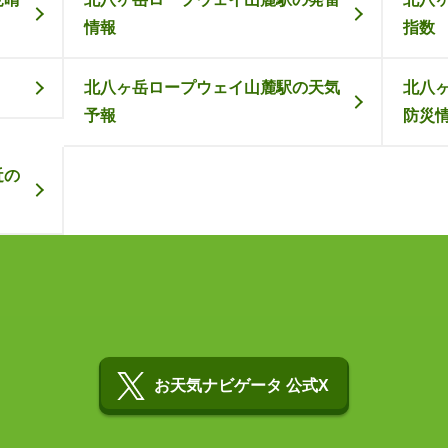
情報
指数
北八ヶ岳ロープウェイ山麓駅の天気
北八
予報
防災
近の
お天気ナビゲータ 公式X