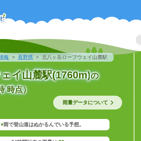
情報
長野県
北八ヶ岳ロープウェイ山麓駅
イ山麓駅(1760m)
の
時 時点）
雨量データについて
×
雨で登山道はぬかるんでいる予想。