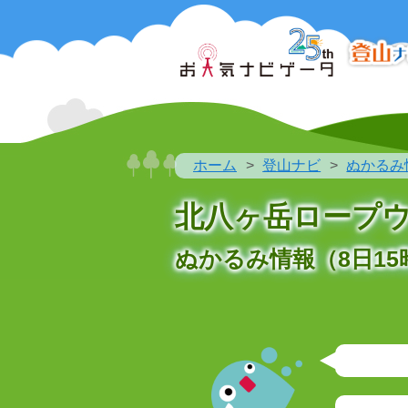
ホーム
登山ナビ
ぬかるみ
北八ヶ岳ロープウェ
ぬかるみ情報（8日15