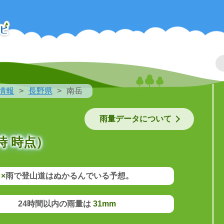
情報
長野県
南岳
雨量データについて
時 時点）
×
雨で登山道はぬかるんでいる予想。
24時間以内の雨量は
31mm