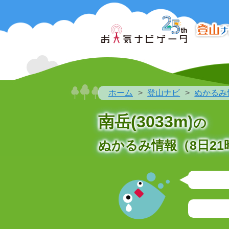
ホーム
登山ナビ
ぬかるみ
南岳(3033m)
の
ぬかるみ情報（8日21