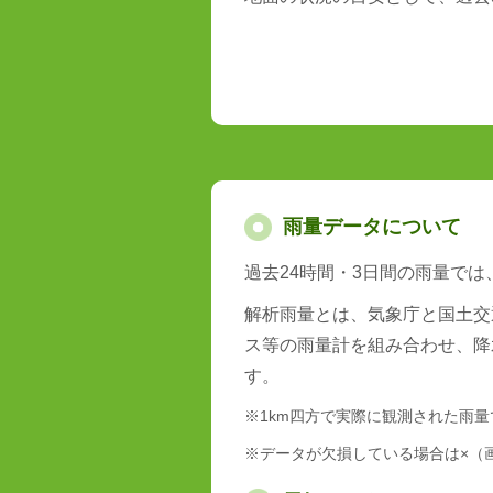
雨量データについて
過去24時間・3日間の雨量で
解析雨量とは、気象庁と国土交
ス等の雨量計を組み合わせ、降
す。
※1km四方で実際に観測された雨
※データが欠損している場合は×（