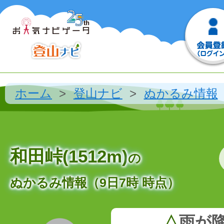
ホーム
登山ナビ
ぬかるみ情報
和田峠(1512m)
の
ぬかるみ情報（9日7時 時点）
△
雨が