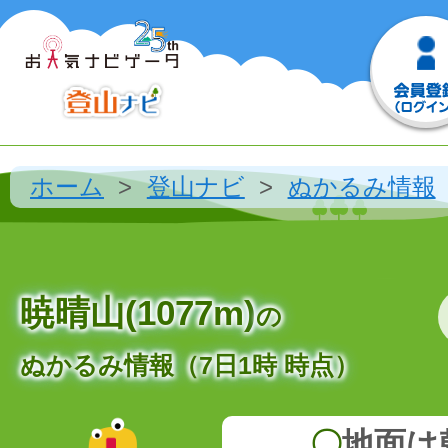
ホーム
登山ナビ
ぬかるみ情報
暁晴山(1077m)
の
ぬかるみ情報（7日1時 時点）
〇
地面は