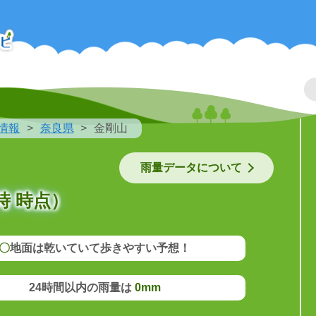
情報
奈良県
金剛山
雨量データについて
時 時点）
〇
地面は乾いていて歩きやすい予想！
24時間以内の雨量は
0mm