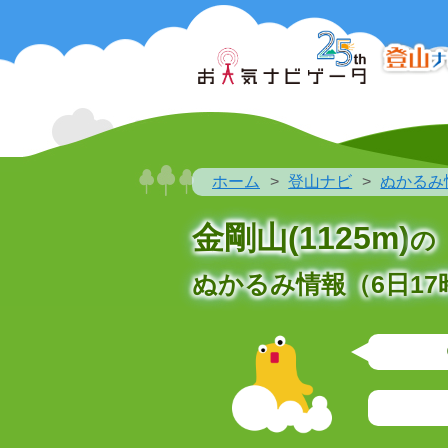
ホーム
登山ナビ
ぬかるみ
金剛山(1125m)
の
ぬかるみ情報（6日17