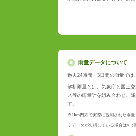
雨量データについて
過去24時間・3日間の雨量で
解析雨量とは、気象庁と国土交
ス等の雨量計を組み合わせ、降
す。
※1km四方で実際に観測された雨
※データが欠損している場合は×（