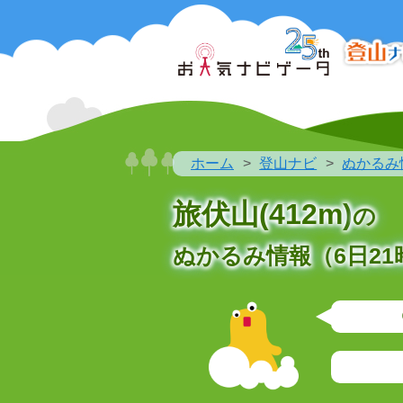
ホーム
登山ナビ
ぬかるみ
旅伏山(412m)
の
ぬかるみ情報（6日21