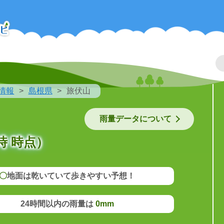
情報
島根県
旅伏山
雨量データについて
時 時点）
〇
地面は乾いていて歩きやすい予想！
24時間以内の雨量は
0mm