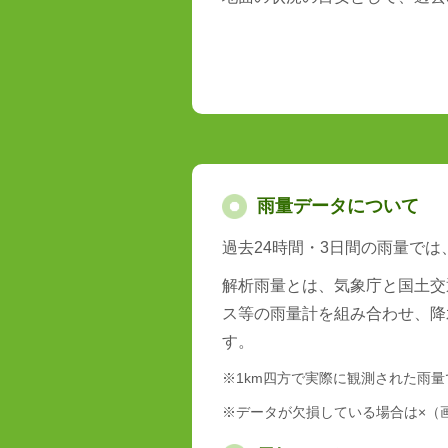
雨量データについて
過去24時間・3日間の雨量で
解析雨量とは、気象庁と国土交
ス等の雨量計を組み合わせ、降
す。
※1km四方で実際に観測された雨
※データが欠損している場合は×（