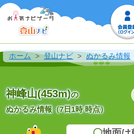
ホーム
登山ナビ
ぬかるみ情報
神峰山(453m)
の
ぬかるみ情報（7日1時 時点）
〇
地面は