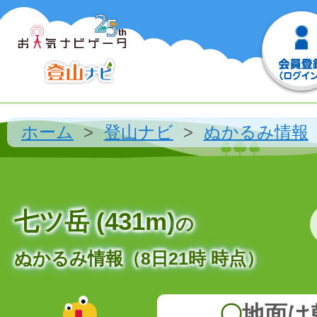
ホーム
登山ナビ
ぬかるみ情報
七ツ岳 (431m)
の
ぬかるみ情報（8日21時 時点）
〇
地面は