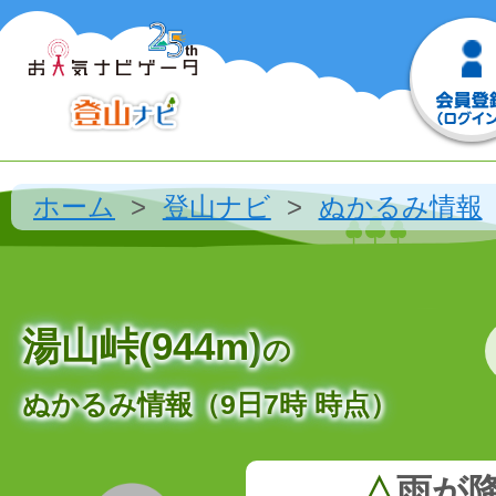
ホーム
登山ナビ
ぬかるみ情報
湯山峠(944m)
の
ぬかるみ情報（9日7時 時点）
△
雨が