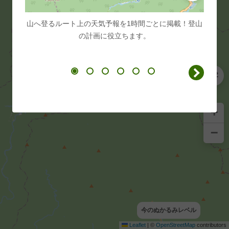
山へ登るルート上の天気予報を1時間ごとに掲載！登山
スター
の計画に役立ちます。
+
−
今のぬかるみレベル
Leaflet
|
©
OpenStreetMap
contributors