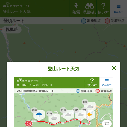
登山ルート天気
登頂ルート
出発地点
到着地点
幌尻岳
登山ルート天気