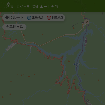
登山ルート天気
登頂ルート
出発地点
到着地点
会津駒ヶ岳