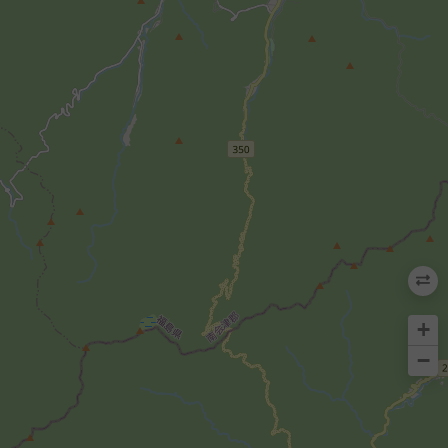
ト地点と出発時間、ゴール地点を選択するこ
登るときだけでなく
とで簡単に天気を表示できます。
単にチェック
+
−