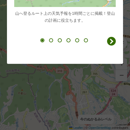
山へ登るルート上の天気予報を1時間ごとに掲載！登山
スター
の計画に役立ちます。
+
−
今のぬかるみレベル
Leaflet
|
©
OpenStreetMap
contributors