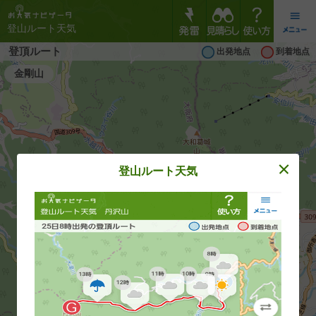
登山ルート天気
登頂ルート
出発地点
到着地点
金剛山
登山ルート天気