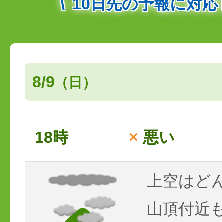
10日先の予報に対
8/9
（日）
18時
×
悪い
上空はど
山頂付近