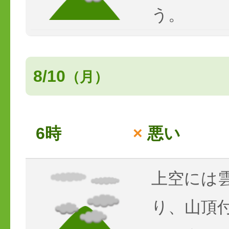
う。
8/10
（月）
6時
×
悪い
上空には
り、山頂