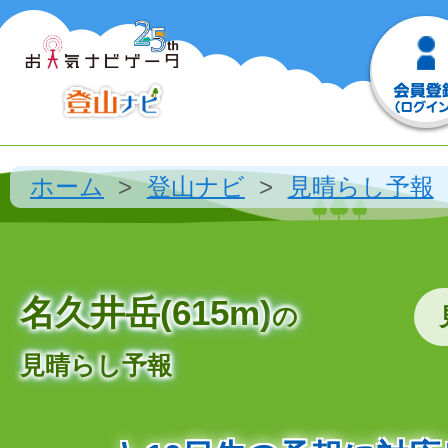
ホーム
登山ナビ
見晴らし予報
名久井岳(615m)
の
見晴らし予報