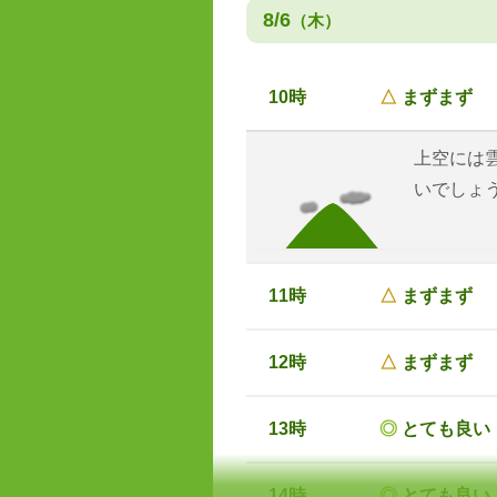
8/6
（木）
10時
△
まずまず
上空には
いでしょ
11時
△
まずまず
12時
△
まずまず
13時
◎
とても良い
14時
◎
とても良い