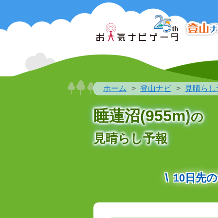
ホーム
登山ナビ
見晴らし
睡蓮沼(955m)
の
見晴らし予報
10日先