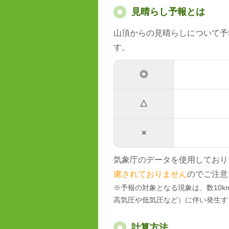
見晴らし予報とは
山頂からの見晴らしについて予
す。
◎
△
×
気象庁のデータを使用しており
慮されておりません
のでご注意
※予報の対象となる現象は、数10
高気圧や低気圧など）に伴い発生す
計算方法