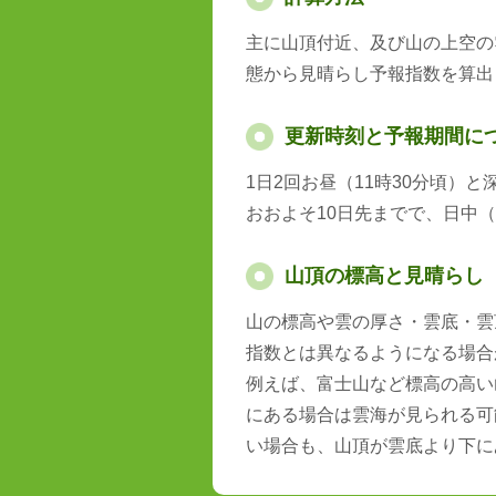
主に山頂付近、及び山の上空の
態から見晴らし予報指数を算出
更新時刻と予報期間に
1日2回お昼（11時30分頃）
おおよそ10日先までで、日中（
山頂の標高と見晴らし
山の標高や雲の厚さ・雲底・雲
指数とは異なるようになる場合
例えば、富士山など標高の高い
にある場合は雲海が見られる可
い場合も、山頂が雲底より下に