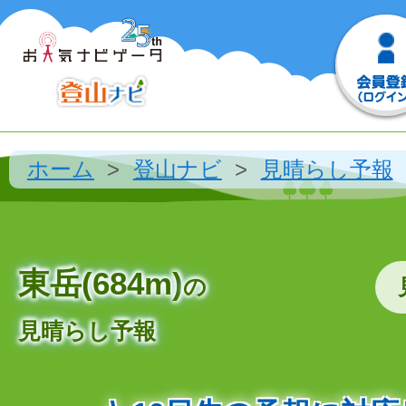
ホーム
登山ナビ
見晴らし予報
東岳(684m)
の
見晴らし予報