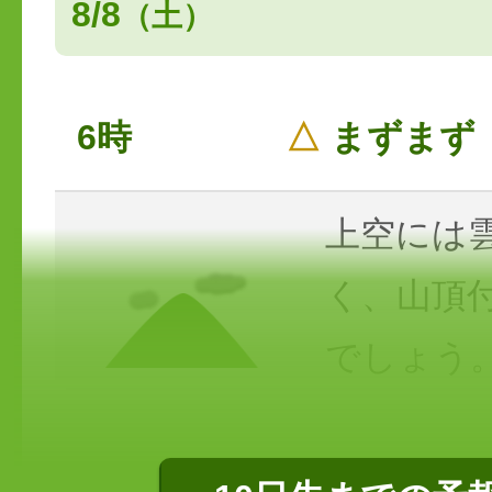
8/8
（土）
6時
△
まずまず
上空には
く、山頂
でしょう