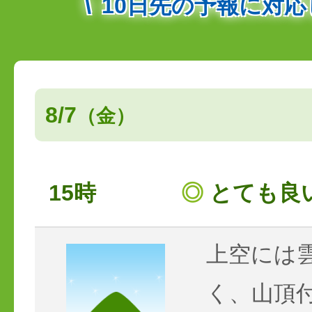
10日先の予報に対
8/7
（金）
15時
◎
とても良
上空には
く、山頂