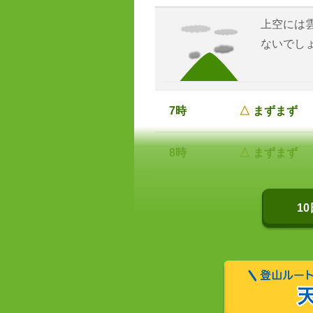
上空には
ないでし
7時
△
まずまず
8時
△
まずまず
1