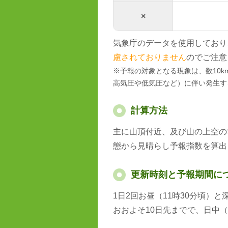
×
気象庁のデータを使用しており
慮されておりません
のでご注意
※予報の対象となる現象は、数10
高気圧や低気圧など）に伴い発生す
計算方法
主に山頂付近、及び山の上空の
態から見晴らし予報指数を算出
更新時刻と予報期間に
1日2回お昼（11時30分頃）
おおよそ10日先までで、日中（