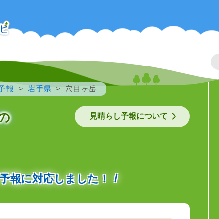
予報
岩手県
穴目ヶ岳
の
見晴らし予報について
の予報に対応しました！