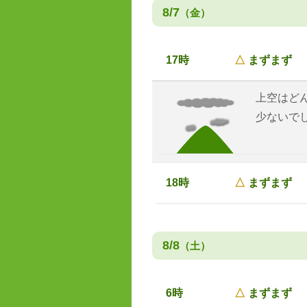
8/7
（金）
17時
△
まずまず
上空はど
少ないで
18時
△
まずまず
8/8
（土）
6時
△
まずまず