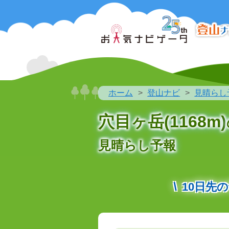
ホーム
登山ナビ
見晴らし
穴目ヶ岳(1168m)
見晴らし予報
10日先