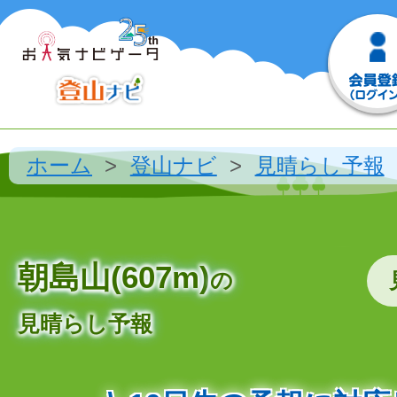
ホーム
登山ナビ
見晴らし予報
朝島山(607m)
の
見晴らし予報