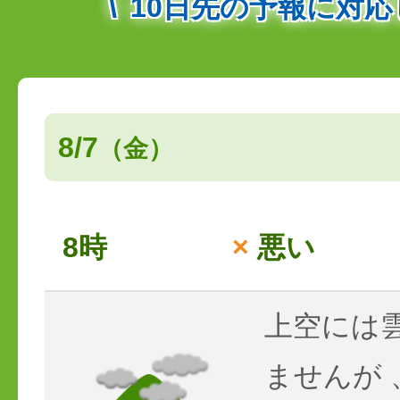
10日先の予報に対
8/7
（金）
8時
×
悪い
上空には
ませんが