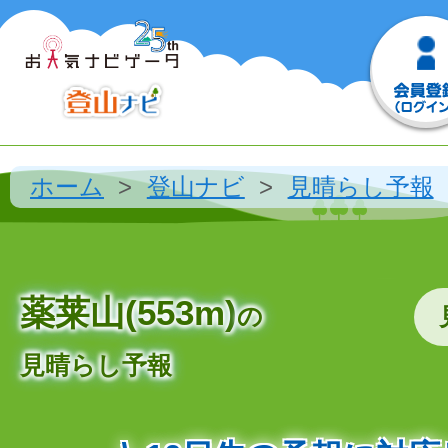
ホーム
登山ナビ
見晴らし予報
薬莱山(553m)
の
見晴らし予報