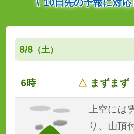
10日先の予報に対
8/8
（土）
6時
△
まずまず
上空には
り、山頂