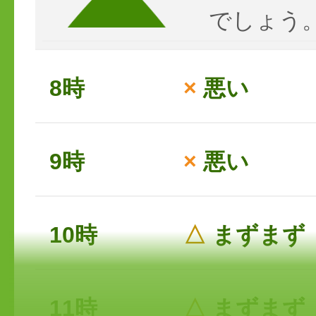
でしょう
8時
×
悪い
9時
×
悪い
10時
△
まずまず
11時
△
まずまず