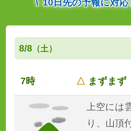
10日先の予報に対
8/8
（土）
7時
△
まずまず
上空には
り、山頂