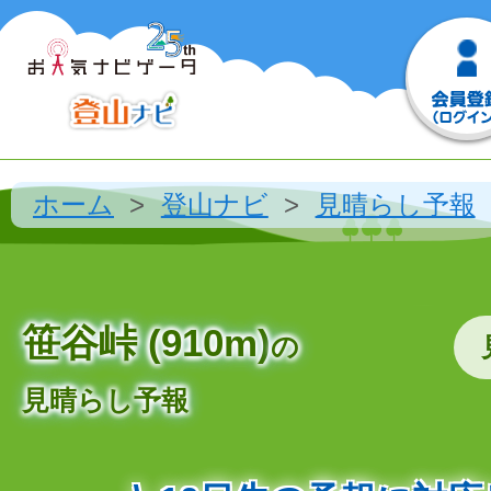
ホーム
登山ナビ
見晴らし予報
笹谷峠 (910m)
の
見晴らし予報