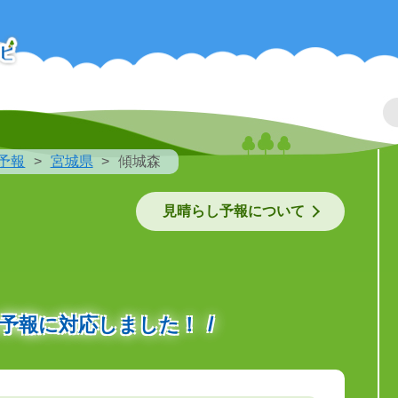
予報
宮城県
傾城森
見晴らし予報について
の予報に対応しました！