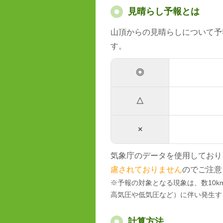
見晴らし予報とは
山頂からの見晴らしについて予
す。
◎
△
×
気象庁のデータを使用しており
慮されておりません
のでご注意
※予報の対象となる現象は、数10
高気圧や低気圧など）に伴い発生す
計算方法