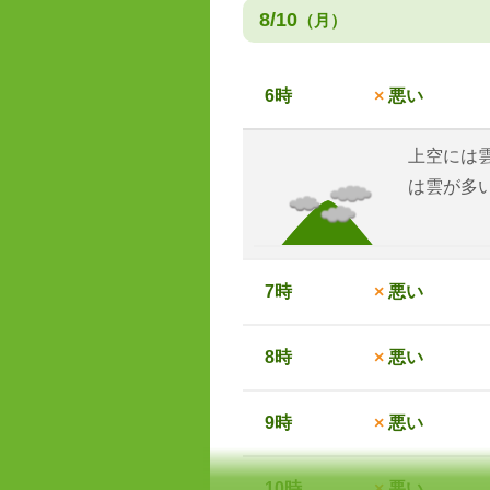
8/10
（月）
6時
×
悪い
上空には
は雲が多
7時
×
悪い
8時
×
悪い
9時
×
悪い
10時
×
悪い