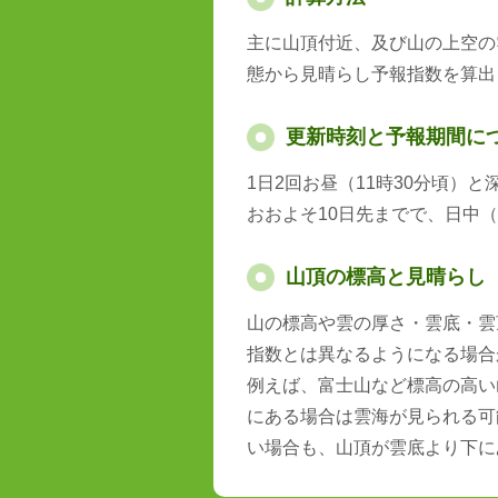
主に山頂付近、及び山の上空の
態から見晴らし予報指数を算出
更新時刻と予報期間に
1日2回お昼（11時30分頃）
おおよそ10日先までで、日中（
山頂の標高と見晴らし
山の標高や雲の厚さ・雲底・雲
指数とは異なるようになる場合
例えば、富士山など標高の高い
にある場合は雲海が見られる可
い場合も、山頂が雲底より下に