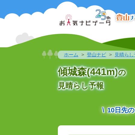
ホーム
登山ナビ
見晴らし
傾城森(441m)
の
見晴らし予報
10日先