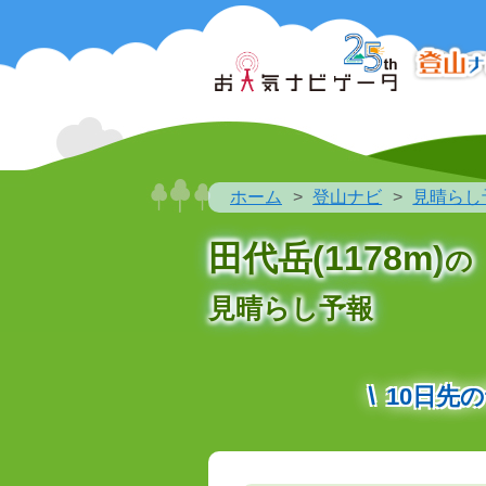
ホーム
登山ナビ
見晴らし
田代岳(1178m)
の
見晴らし予報
10日先