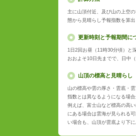
主に山頂付近、及び山の上空の
態から見晴らし予報指数を算出
更新時刻と予報期間に
1日2回お昼（11時30分頃）
おおよそ10日先までで、日中（
山頂の標高と見晴らし
山の標高や雲の厚さ・雲底・雲
指数とは異なるようになる場合
例えば、富士山など標高の高い
にある場合は雲海が見られる可
い場合も、山頂が雲底より下に