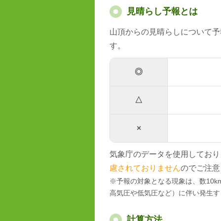
見晴らし予報とは
山頂からの見晴らしについて予
す。
◎
△
×
気象庁のデータを使用しており
慮されておりません
のでご注意
※予報の対象となる現象は、数10
高気圧や低気圧など）に伴い発生す
計算方法