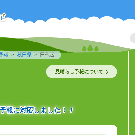
予報
秋田県
田代岳
見晴らし予報について
の予報に対応しました！