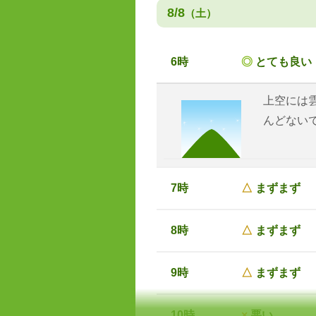
8/8
（土）
6時
◎
とても良い
上空には
んどない
7時
△
まずまず
8時
△
まずまず
9時
△
まずまず
10時
×
悪い