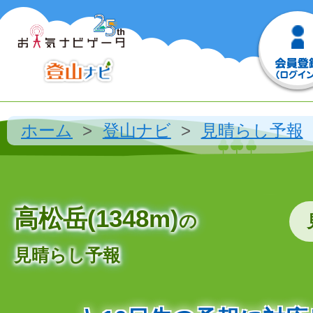
ホーム
登山ナビ
見晴らし予報
高松岳(1348m)
の
見晴らし予報