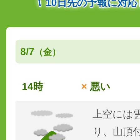
10日先の予報に対
8/7
（金）
14時
×
悪い
上空には
り、山頂