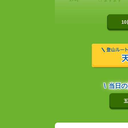
1
当日の
五