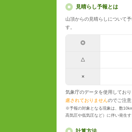
見晴らし予報とは
山頂からの見晴らしについて予
す。
◎
△
×
気象庁のデータを使用しており
慮されておりません
のでご注意
※予報の対象となる現象は、数10
高気圧や低気圧など）に伴い発生す
計算方法