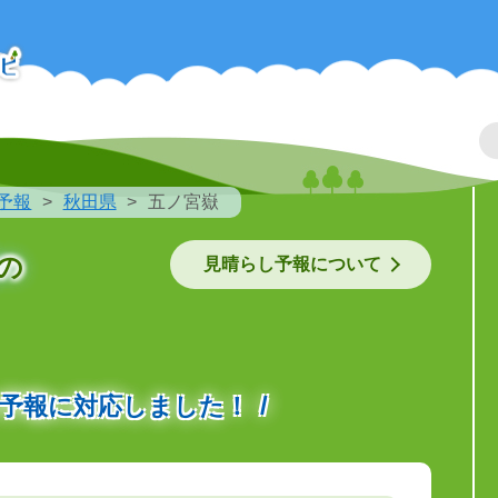
予報
秋田県
五ノ宮嶽
の
見晴らし予報について
の予報に対応しました！