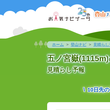
ホーム
登山ナビ
見晴らし
五ノ宮嶽(1115m)
見晴らし予報
10日先