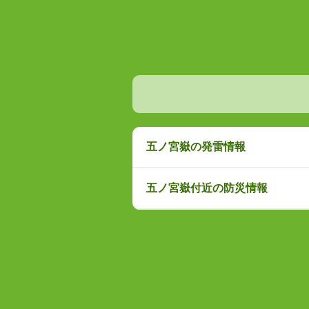
五ノ宮嶽の発雷情報
五ノ宮嶽付近の防災情報