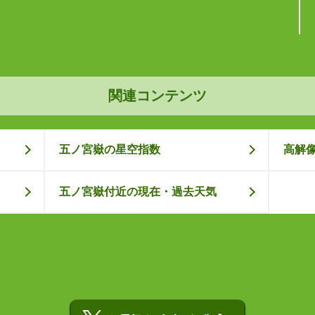
関連コンテンツ
五ノ宮嶽の星空指数
高解
五ノ宮嶽付近の現在・過去天気