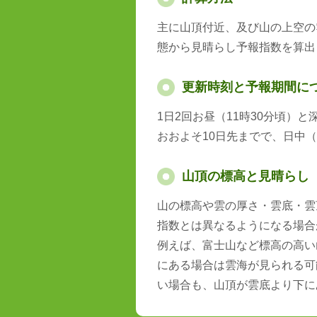
主に山頂付近、及び山の上空の
態から見晴らし予報指数を算出
更新時刻と予報期間に
1日2回お昼（11時30分頃）
おおよそ10日先までで、日中（
山頂の標高と見晴らし
山の標高や雲の厚さ・雲底・雲
指数とは異なるようになる場合
例えば、富士山など標高の高い
にある場合は雲海が見られる可
い場合も、山頂が雲底より下に