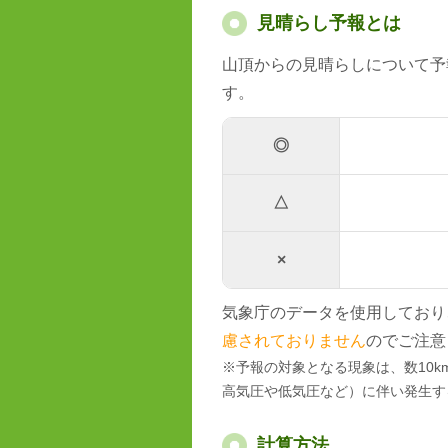
見晴らし予報とは
山頂からの見晴らしについて予
す。
◎
△
×
気象庁のデータを使用しており
慮されておりません
のでご注意
※予報の対象となる現象は、数10
高気圧や低気圧など）に伴い発生す
計算方法