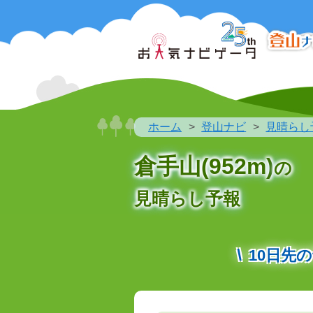
ホーム
登山ナビ
見晴らし
倉手山(952m)
の
見晴らし予報
10日先