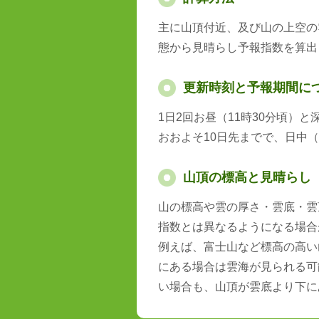
主に山頂付近、及び山の上空の
態から見晴らし予報指数を算出
更新時刻と予報期間に
1日2回お昼（11時30分頃）
おおよそ10日先までで、日中（
山頂の標高と見晴らし
山の標高や雲の厚さ・雲底・雲
指数とは異なるようになる場合
例えば、富士山など標高の高い
にある場合は雲海が見られる可
い場合も、山頂が雲底より下に