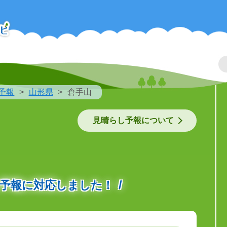
予報
山形県
倉手山
見晴らし予報について
の予報に対応しました！