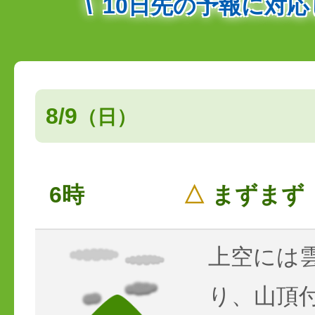
10日先の予報に対
8/9
（日）
6時
△
まずまず
上空には
り、山頂