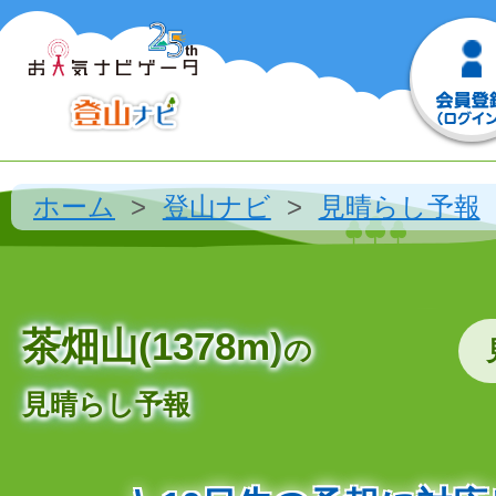
ホーム
登山ナビ
見晴らし予報
茶畑山(1378m)
の
見晴らし予報